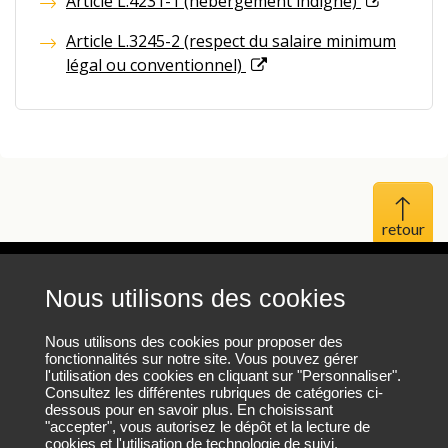
Article L.4231-1 (hébergement indigne)
Article L.3245-2 (respect du salaire minimum
légal ou conventionnel)
Haut 
Nous utilisons des cookies
Mentions légales
Protection des données personnelles
Nous utilisons des cookies pour proposer des
fonctionnalités sur notre site. Vous pouvez gérer
l'utilisation des cookies en cliquant sur "Personnaliser".
Plan du site
Consultez les différentes rubriques de catégories ci-
dessous pour en savoir plus. En choisissant
"accepter", vous autorisez le dépôt et la lecture de
cookies et l'utilisation de technologie de suivi.
Nous contacter