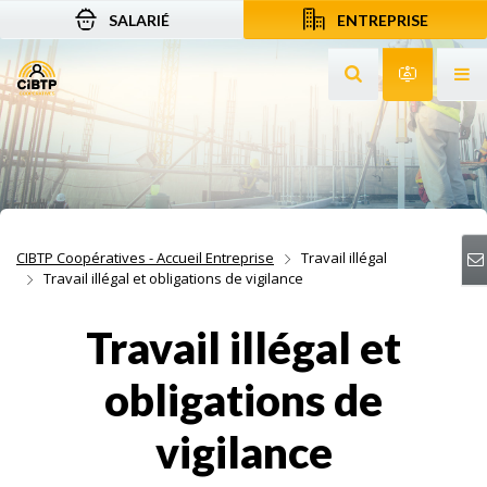
SALARIÉ
ENTREPRISE
Aller au contenu
Aller à la recherche
Aller à la navigation
Rechercher sur le
Services 
Af
CIBTP Coopératives - Accueil Entreprise
Travail illégal
Travail illégal et obligations de vigilance
Travail illégal et
obligations de
vigilance