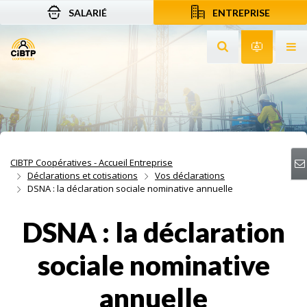
SALARIÉ
ENTREPRISE
Aller au contenu
Aller à la recherche
Aller à la navigation
Rechercher sur le
Services 
Af
CIBTP Coopératives - Accueil Entreprise
Déclarations et cotisations
Vos déclarations
DSNA : la déclaration sociale nominative annuelle
DSNA : la déclaration
sociale nominative
annuelle