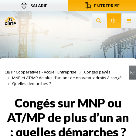
SALARIÉ
ENTREPRISE
Aller au contenu
Aller à la recherche
Aller à la navigation
Rechercher sur le
Services 
Af
CIBTP Coopératives - Accueil Entreprise
Congés payés
MNP et AT/MP de plus d'un an : de nouveaux droits à congé
Quelles démarches ?
Congés sur MNP ou
AT/MP de plus d’un an
: quelles démarches ?