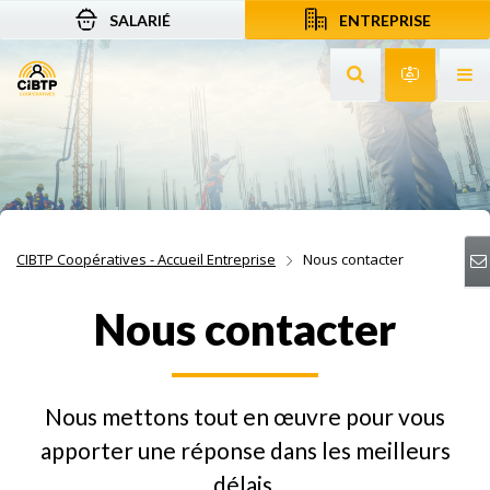
SALARIÉ
ENTREPRISE
Aller au contenu
Aller à la recherche
Aller à la navigation
Rechercher sur le
Services 
Af
CIBTP Coopératives - Accueil Entreprise
Nous contacter
Nous contacter
Nous mettons tout en œuvre pour vous
apporter une réponse dans les meilleurs
délais.