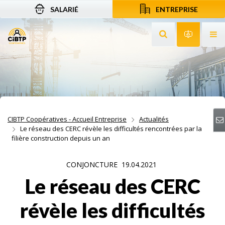
SALARIÉ
ENTREPRISE
Aller au contenu
Aller à la recherche
Aller à la navigation
Rechercher sur le
Services 
Af
CIBTP Coopératives - Accueil Entreprise
Actualités
Le réseau des CERC révèle les difficultés rencontrées par la
filière construction depuis un an
CONJONCTURE
19.04.2021
Le réseau des CERC
révèle les difficultés