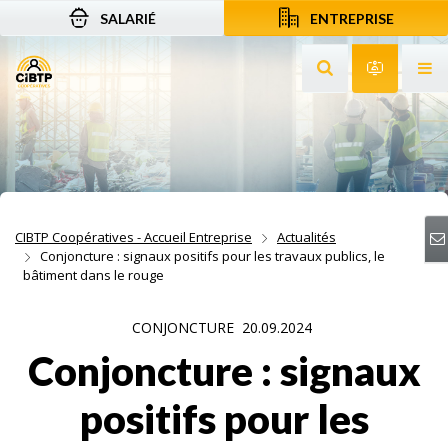
SALARIÉ
ENTREPRISE
Aller au contenu
Aller à la recherche
Aller à la navigation
Rechercher sur le
Services 
Af
CIBTP Coopératives - Accueil Entreprise
Actualités
Conjoncture : signaux positifs pour les travaux publics, le
bâtiment dans le rouge
CONJONCTURE
20.09.2024
Conjoncture : signaux
positifs pour les