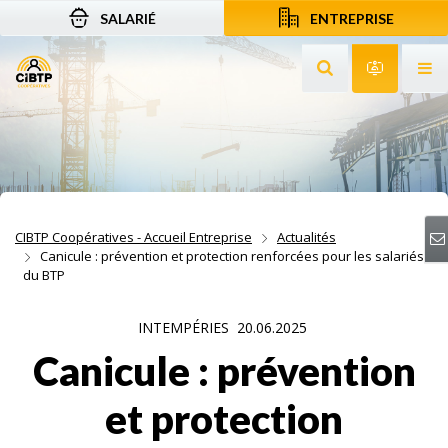
SALARIÉ
ENTREPRISE
Aller au contenu
Aller à la recherche
Aller à la navigation
Rechercher sur le
Services 
Af
CIBTP Coopératives - Accueil Entreprise
Actualités
Canicule : prévention et protection renforcées pour les salariés
du BTP
INTEMPÉRIES
20.06.2025
Canicule : prévention
et protection