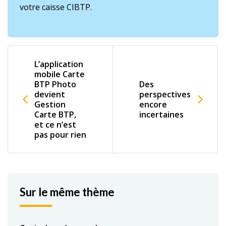
votre caisse CIBTP.
L’application
mobile Carte
BTP Photo
Des
devient
perspectives
Gestion
encore
Carte BTP,
incertaines
et ce n’est
pas pour rien
Sur le même thème