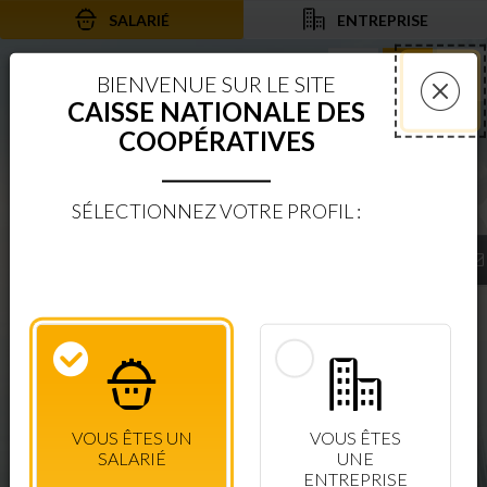
SALARIÉ
ENTREPRISE
Aller au contenu
Aller à la recherche
Aller à la navigation
Rechercher sur le
Services 
Af
BIENVENUE SUR LE SITE
CAISSE NATIONALE DES
Fer
COOPÉRATIVES
SÉLECTIONNEZ VOTRE PROFIL :
BIENVENUE SUR LE SITE
CAISSE NATIONALE DES COOPÉRATIVES
ESPACE SÉCURISÉ
CONSULTEZ VOS DROITS EN TEMPS RÉEL
VOUS ÊTES UN
VOUS ÊTES
CONNEXION SALARIÉ
+ D'INFOS
SALARIÉ
UNE
ENTREPRISE