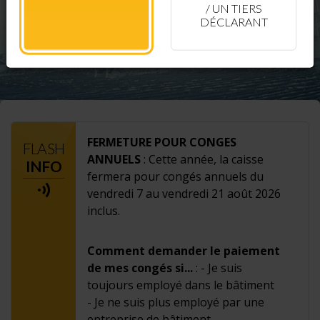
/ UN TIERS
DÉCLARANT
FERMETURE POUR CONGES
FLASH
ANNUELS
: Cette année, la caisse
INFO
fermera pour congés annuels du
vendredi 7 au vendredi 21 août 2026
inclus.
Comment demander le paiement
de mes congés si...
: - Je suis
toujours employé dans le bâtiment
- Je ne suis plus employé par une
entreprise de bâtiment