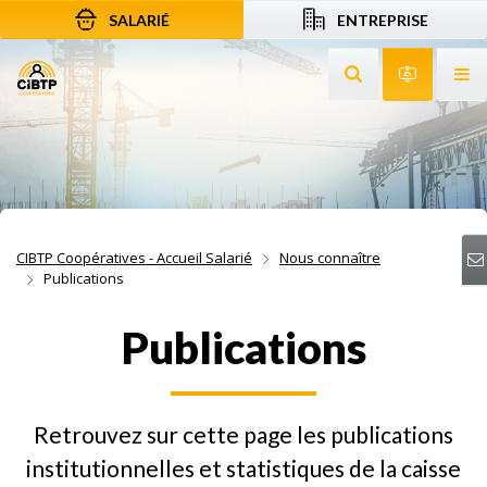
SALARIÉ
ENTREPRISE
Aller au contenu
Aller à la recherche
Aller à la navigation
Rechercher sur le
Services 
Af
CIBTP Coopératives - Accueil Salarié
Nous connaître
Publications
Publications
Retrouvez sur cette page les publications
institutionnelles et statistiques de la caisse