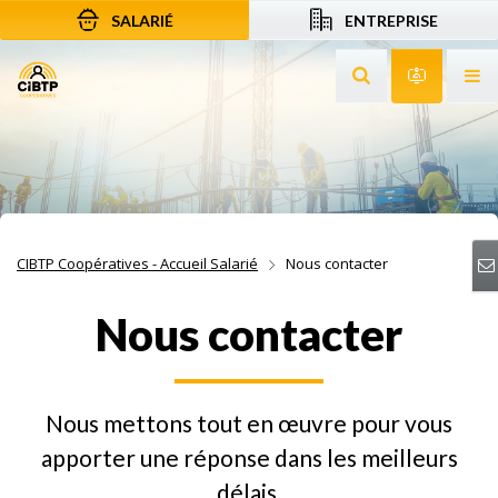
SALARIÉ
ENTREPRISE
Aller au contenu
Aller à la recherche
Aller à la navigation
Rechercher sur le
Services 
Af
CIBTP Coopératives - Accueil Salarié
Nous contacter
Nous contacter
Nous mettons tout en œuvre pour vous
apporter une réponse dans les meilleurs
délais.