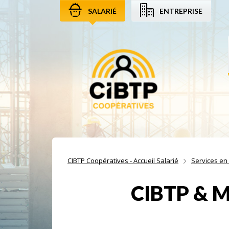
SALARIÉ
ENTREPRISE
Aller au contenu
Aller à la recherche
Aller à la navigation
CIBTP Coopératives - Accueil Salarié
Services en 
CIBTP & Mo