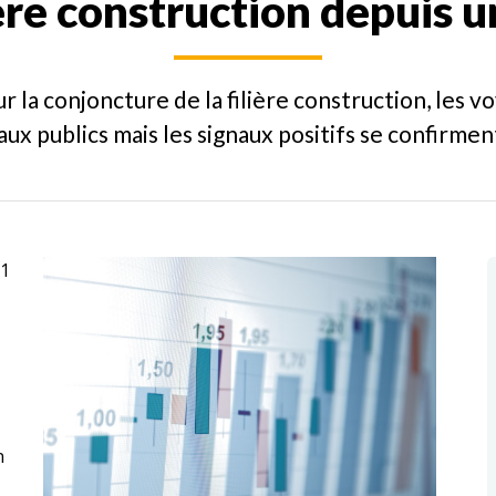
ière construction depuis u
ur la conjoncture de la filière construction, les v
ux publics mais les signaux positifs se confirment
21
n