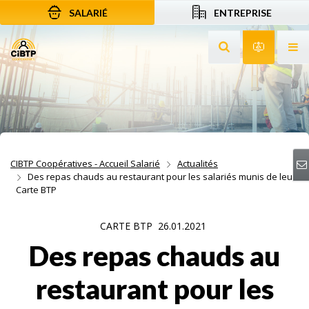
SALARIÉ
ENTREPRISE
Aller au contenu
Aller à la recherche
Aller à la navigation
Rechercher sur le
Services 
Af
CIBTP Coopératives - Accueil Salarié
Actualités
Des repas chauds au restaurant pour les salariés munis de leur
Carte BTP
CARTE BTP
26.01.2021
Des repas chauds au
restaurant pour les